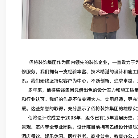
佰将装饰集团作为国内领先的装饰企业，一直致力于为
修服务。我们拥有一支经验丰富、技术精湛的设计和施工
系。我们始终坚持以客户为中心，不断创新、追求卓越，
多年来，佰将装饰集团凭借出色的设计实力和施工质量
和行业认可。我们的作品不仅美观大方、实用舒适，更充
爱。这些荣誉的取得，充分展示了佰将装饰集团的雄厚实
佰将设计院成立于2008年，距今已有15年发展历史
景观、室内等全专业团队，设计院目前拥有乙级设计资质
酒店餐饮、娱乐休闲、医疗养老、商业公共、教育办公、