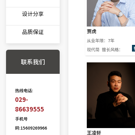
设计分享
贾虎
品质保证
从业年限：7年
现代简
擅长风格：
约，新
联系我们
中式
热线电话:
029-
86639555
手机号
码:15609269966
王凌轩