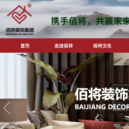
携手佰将，共赢未
首页
走进佰将
佰将文化