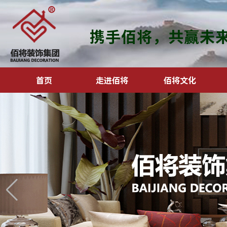
携手佰将，共赢未
首页
走进佰将
佰将文化